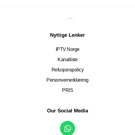
Den beste underholdningsløsningen.
Siden 2015.
Nyttige Lenker
IPTV Norge
Kanalliste
Refusjonspolicy
Personvernerklæring
PRIS
Our Social Media