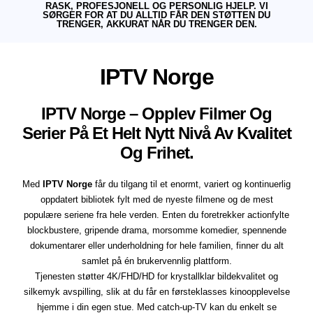
RASK, PROFESJONELL OG PERSONLIG HJELP. VI
SØRGER FOR AT DU ALLTID FÅR DEN STØTTEN DU
TRENGER, AKKURAT NÅR DU TRENGER DEN.
IPTV Norge
IPTV Norge – Opplev Filmer Og
Serier På Et Helt Nytt Nivå Av Kvalitet
Og Frihet.
Med
IPTV Norge
får du tilgang til et enormt, variert og kontinuerlig
oppdatert bibliotek fylt med de nyeste filmene og de mest
populære seriene fra hele verden. Enten du foretrekker actionfylte
blockbustere, gripende drama, morsomme komedier, spennende
dokumentarer eller underholdning for hele familien, finner du alt
samlet på én brukervennlig plattform.
Tjenesten støtter 4K/FHD/HD for krystallklar bildekvalitet og
silkemyk avspilling, slik at du får en førsteklasses kinoopplevelse
hjemme i din egen stue. Med catch-up-TV kan du enkelt se