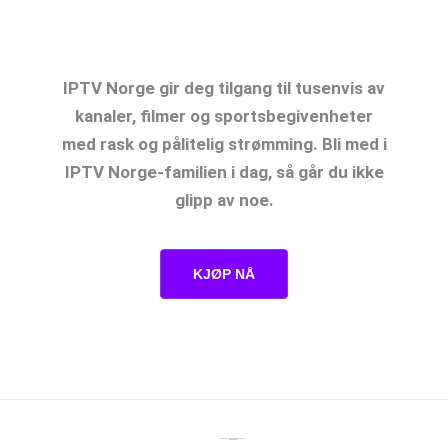
IPTV Norge: Opplev Den Ultimate
Strømmeopplevelsen
IPTV Norge gir deg tilgang til tusenvis av
kanaler, filmer og sportsbegivenheter
med rask og pålitelig strømming. Bli med i
IPTV Norge-familien i dag, så går du ikke
glipp av noe.
KJØP NÅ
Den beste underholdningsløsningen.
Siden 2015.