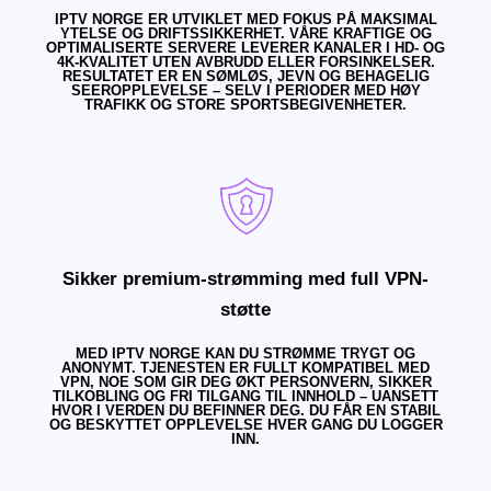
IPTV NORGE ER UTVIKLET MED FOKUS PÅ MAKSIMAL
YTELSE OG DRIFTSSIKKERHET. VÅRE KRAFTIGE OG
OPTIMALISERTE SERVERE LEVERER KANALER I HD- OG
4K-KVALITET UTEN AVBRUDD ELLER FORSINKELSER.
RESULTATET ER EN SØMLØS, JEVN OG BEHAGELIG
SEEROPPLEVELSE – SELV I PERIODER MED HØY
TRAFIKK OG STORE SPORTSBEGIVENHETER.
Sikker premium-strømming med full VPN-
støtte
MED IPTV NORGE KAN DU STRØMME TRYGT OG
ANONYMT. TJENESTEN ER FULLT KOMPATIBEL MED
VPN, NOE SOM GIR DEG ØKT PERSONVERN, SIKKER
TILKOBLING OG FRI TILGANG TIL INNHOLD – UANSETT
HVOR I VERDEN DU BEFINNER DEG. DU FÅR EN STABIL
OG BESKYTTET OPPLEVELSE HVER GANG DU LOGGER
INN.