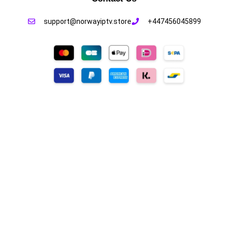
support@norwayiptv.store
+447456045899