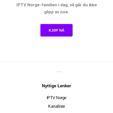
IPTV Norge-familien i dag, så går du ikke
glipp av noe.
KJØP NÅ
Den beste underholdningsløsningen.
Siden 2015.
Nyttige Lenker
IPTV Norge
Kanalliste