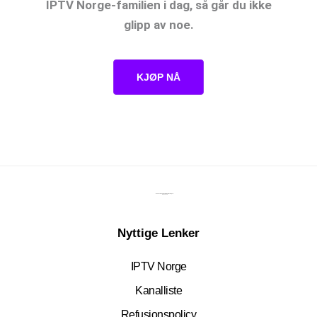
IPTV Norge-familien i dag, så går du ikke
glipp av noe.
KJØP NÅ
Den beste underholdningsløsningen.
Siden 2015.
Nyttige Lenker
IPTV Norge
Kanalliste
Refusjonspolicy