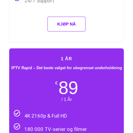
24/7 Support
KJØP NÅ
1 ÅR
IPTV Rapid – Det beste valget for ubegrenset underholdning
89
€
/ 1 År
4K 2160p & Full HD
180 000 TV-serier og filmer