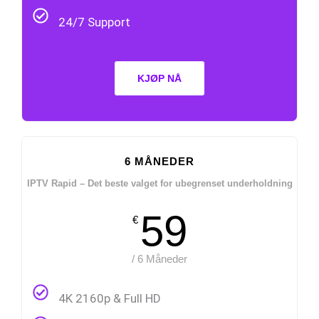
24/7 Support
KJØP NÅ
6 MÅNEDER
IPTV Rapid – Det beste valget for ubegrenset underholdning
59
€
/ 6 Måneder
4K 2160p & Full HD